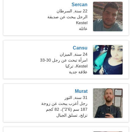
Sercan
22 سنة, السرطان
الرجل يبحث عن صديقة
Kestel
عائلة
Cansu
24 سنة, الميزان
امرأة تبحث عن رجل 30-33
Kestel، تركيا
علاقة جدية
Murat
31 سنة, الثور
رجل أعزب يبحث عن زوجة
24-30
187 سم (6'2")، 82 كجم
(180 رطلا)
تزلج، تسلق الجبال