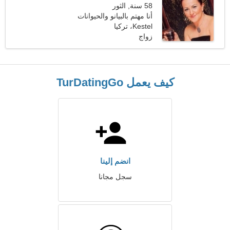
58 سنة, الثور
أنا مهتم بالبيانو والحيوانات
الأليفة
Kestel، تركيا
زواج
كيف يعمل TurDatingGo
انضم إلينا
سجل مجانا