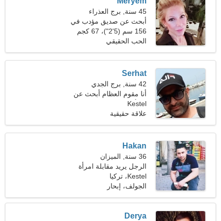
Meryem
45 سنة, برج العذراء
أبحث عن صديق مؤدب في
التنزه معًا
156 سم (5'2")، 67 كجم
(147 رطلا)
الحب الحقيقي
Serhat
42 سنة, برج الجدي
أنا مقوم العظام أبحث عن
Kestel
امرأة مؤنسة
علاقة حقيقية
Hakan
36 سنة, الميزان
الرجل يريد مقابلة امرأة
Kestel، تركيا
الجولف، إبحار
Derya