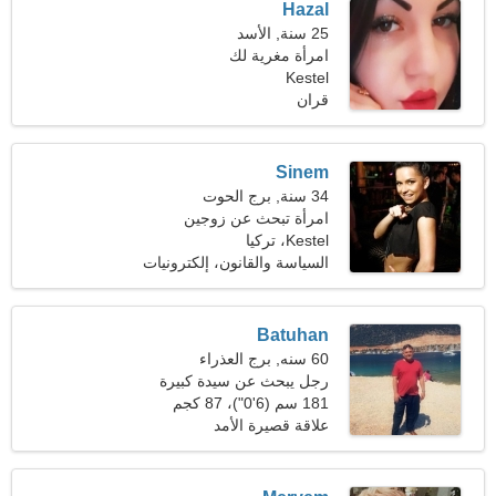
Hazal
25 سنة, الأسد
امرأة مغرية لك
Kestel
قران
Sinem
34 سنة, برج الحوت
امرأة تبحث عن زوجين
Kestel، تركيا
السياسة والقانون، إلكترونيات
Batuhan
60 سنه, برج العذراء
رجل يبحث عن سيدة كبيرة
181 سم (6'0")، 87 كجم
(191 رطلا)
علاقة قصيرة الأمد