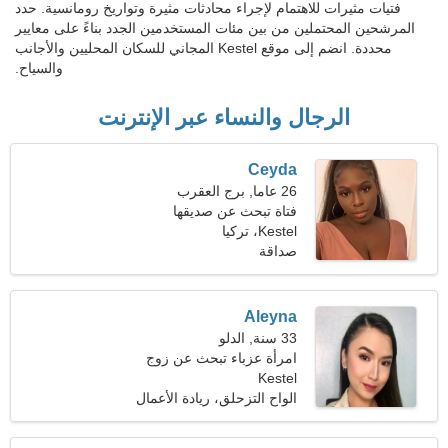
فتيات مثيرات للاهتمام لإجراء محادثات مثيرة وتواريخ رومانسية. حدد
المرشحين المحتملين من بين مئات المستخدمين الجدد بناءً على معايير
محددة. انضم إلى موقع Kestel المجاني للسكان المحليين والأجانب
والسياح.
الرجال والنساء عبر الإنترنت
Ceyda
26 عاما, برج العقرب
فتاة تبحث عن صديقها
Kestel، تركيا
صداقة
Aleyna
33 سنة, الدلو
امرأة عزباء تبحث عن زوج
Kestel
36-41
الواح التزحلق، ريادة الأعمال