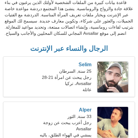
قاعدة بيانات كبيرة من الملفات الشخصية لأولئك الذين يرغبون في بناء
علاقة جادة والزواج والرومانسية. ينشئ هذا المجتمع دردشة مواعدة خاصة
عبر الإنترنت ويختار ملفات تعريف المرأة المناسبة. الدردشة مع الفتيات
الجميلات، والعثور على شركاء، وتكوين معارف جديدة. سيسمح لك الموقع
بترتيب لقاءات رومانسية، وإنشاء اتصالات ممتعة، وتحديد مواعيد للمغازلة.
انضم إلى موقع Avsallar المجاني للسكان المحليين والأجانب والسياح.
الرجال والنساء عبر الإنترنت
Selim
25 سنة, السرطان
رجل يبحث عن امرأة 21-28
Avsallar، تركيا
عائلة
Alper
33 سنة, الثور
رجل أعزب يبحث عن زوجة
Avsallar
يمشي في الهواء الطلق، باليه