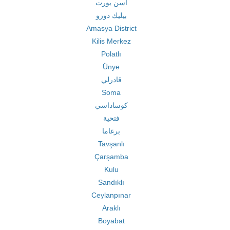
اسن يورت
بيليك دوزو
Amasya District
Kilis Merkez
Polatlı
Ünye
قادرلي
Soma
كوساداسي
فتحية
برغاما
Tavşanlı
Çarşamba
Kulu
Sandıklı
Ceylanpınar
Araklı
Boyabat