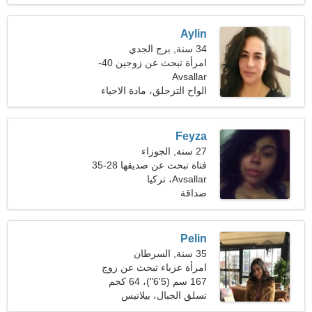
Aylin
34 سنة, برج الجدي
امرأة تبحث عن زوجين 40-
Avsallar
43
الواح التزحلق، مادة الاحياء
Feyza
27 سنة, الجوزاء
فتاة تبحث عن صديقها 28-35
Avsallar، تركيا
صداقة
Pelin
35 سنة, السرطان
امرأة عزباء تبحث عن زوج
167 سم (5'6")، 64 كجم
(141 رطلا)
تسلق الجبال، بيلاتيس