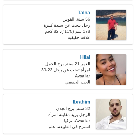
Talha
56 سنة, القوس
رجل يبحث عن سيدة كبيرة
178 سم (5'11")، 82 كجم
(180 رطلا)
علاقة حقيقية
Hilal
العمر 21 سنة, برج الحمل
امرأة تبحث عن رجل 23-30
Avsallar
الحب الحقيقي
Ibrahim
32 سنة, برج الجدي
الرجل يريد مقابلة امرأة
Avsallar، تركيا
استرح في الطبيعة، علم
الروبوتات