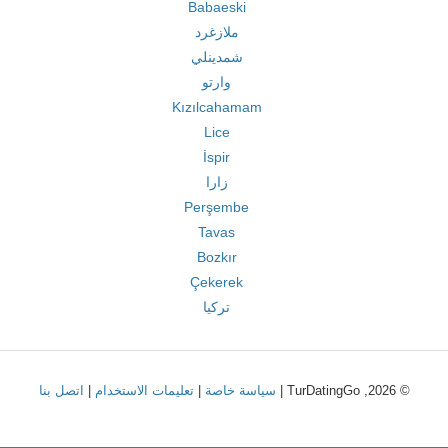
Babaeski
ملازغرد
شمدينلي
وارتو
Kızılcahamam
Lice
İspir
زارا
Perşembe
Tavas
Bozkır
Çekerek
تركيا
© 2026, TurDatingGo |
سياسة خاصة
|
تعليمات الاستخدام
|
اتصل بنا