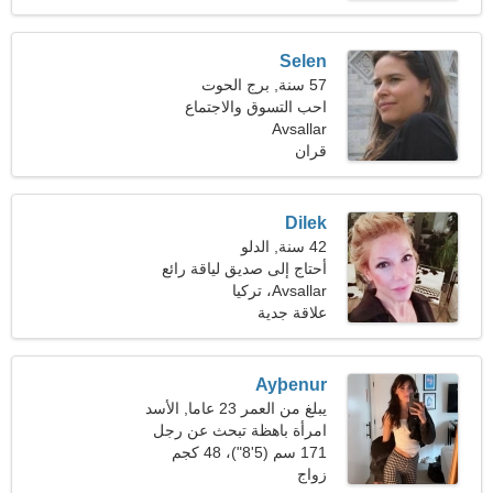
Selen
57 سنة, برج الحوت
احب التسوق والاجتماع
Avsallar
قران
Dilek
42 سنة, الدلو
أحتاج إلى صديق لياقة رائع
Avsallar، تركيا
علاقة جدية
Ayþenur
يبلغ من العمر 23 عاما, الأسد
امرأة باهظة تبحث عن رجل
171 سم (5'8")، 48 كجم
(105 رطل)
زواج