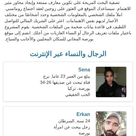
تصفية البحث المريحة على تكوين معارف ممتعة وإيجاد محاور مثير
للاهتمام. سيساعدك الموقع في العثور على زوجين لعقد اجتماع رومانسي.
املأ ملفك الشخصي بالمعلومات الشخصية وحدد أشخاصًا من مختلف
الأعمار لديهم نفس الاهتمامات. اعثر على الشريك المثالي للتواصل
اللطيف في قاعدة بيانات ضخمة من الملفات الشخصية. يقوم المشروع
باختيار ملفات تعريف الرجال أو النساء العازبات من أجلك. انضم إلى موقع
بورصة المجاني للسكان المحليين والأجانب والسياح.
الرجال والنساء عبر الإنترنت
Sena
يبلغ من العمر 23 عاما, برج
العقرب
فتاة تبحث عن صديقها 26-34
بورصة، تركيا
الحب الحقيقي
Erkan
24 سنة, السرطان
رجل يبحث عن امرأة
بورصة