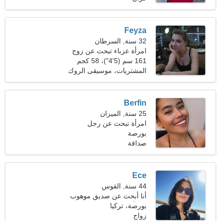
Feyza
32 سنة, السرطان
امرأة عزباء تبحث عن زوج
161 سم (5'4")، 58 كجم
(127 رطلا)
المشتريات، موسيقى الروك
آند رول
Berfin
25 سنة, الميزان
امرأة تبحث عن رجل
بورصة
صداقة
Ece
44 سنة, القوس
أنا أبحث عن صديق موهوب
بورصة، تركيا
من أجل المتعة
زواج