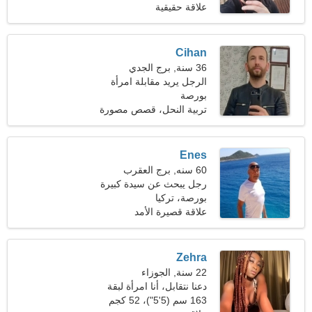
علاقة حقيقية
Cihan
36 سنة, برج الجدي
الرجل يريد مقابلة امرأة
بورصة
تربية النحل، قصص مصورة
يابانية
Enes
60 سنه, برج العقرب
رجل يبحث عن سيدة كبيرة
50-56
بورصة، تركيا
علاقة قصيرة الأمد
Zehra
22 سنة, الجوزاء
دعنا نتقابل، أنا امرأة لبقة
163 سم (5'5")، 52 كجم