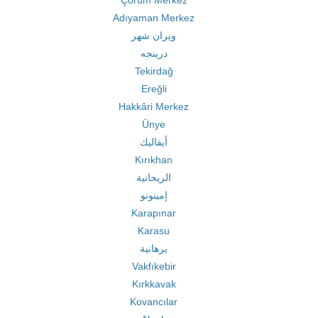
Çorum Merkez
Adıyaman Merkez
ويران شهر
درينجه
Tekirdağ
Ereğli
Hakkâri Merkez
Ünye
أيفاليك
Kırıkhan
الريحانية
إمينونو
Karapınar
Karasu
برهانية
Vakfıkebir
Kırkkavak
Kovancılar