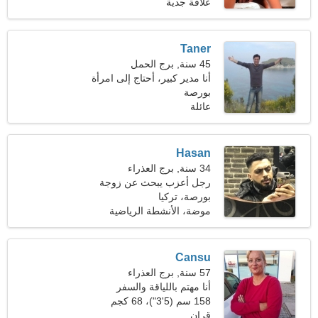
(114 رطلا)
علاقة جدية
Taner
45 سنة, برج الحمل
أنا مدير كبير، أحتاج إلى امرأة
مغرية
بورصة
عائلة
Hasan
34 سنة, برج العذراء
رجل أعزب يبحث عن زوجة
26-31
بورصة، تركيا
موضة، الأنشطة الرياضية
Cansu
57 سنة, برج العذراء
أنا مهتم باللياقة والسفر
158 سم (5'3")، 68 كجم
(149 رطلا)
قران