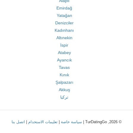
Alaplı
Emirdağ
Yatağan
Denizciler
Kadınhanı
Altınekin
İspir
Atabey
Ayancık
Tavas
Kınık
Şalpazarı
Akkuş
تركيا
© 2026, TurDatingGo |
سياسة خاصة
|
تعليمات الاستخدام
|
اتصل بنا