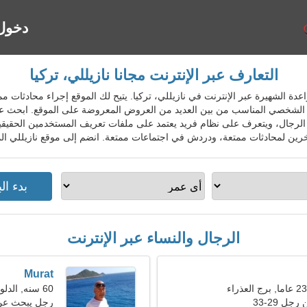
دخول
التعارف عبر الإنترنت مجانا نازيللي، تركيا
 خدمة المواعدة الشهيرة عبر الإنترنت في نازيللي، تركيا. يتيح لك الموقع إجراء محاد
لشخصي المناسب من بين العديد من العروض المعروضة على الموقع. ابحث عن 
 الرجال، ويتعرف على نظام فريد يعتمد على ملفات تعريف المستخدمين الحقيقية
ن لمحادثات ممتعة، ودردش في اجتماعات ممتعة. انضم إلى موقع نازيللي المج
الرجال والنساء عبر الإنترنت
Murat
60 سنه, الدلو
ل 29-33
رجل يبحث عن سي