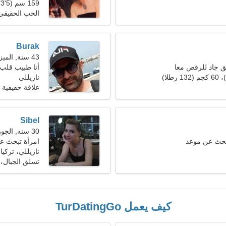
159 سم (5'3")، 65 كجم (143 رطلا)
الحب الحقيقي
Burak
43 سنة, الميزان
 جاد للرقص معا
أنا طبيب قلب،
نازيللي
علاقة حقيقية
Sibel
30 سنه, الجوزاء
بحث عن موعد
امرأة تبحث ع
نازيللي، تركيا
تسلق الجبال، 
كيف يعمل TurDatingGo