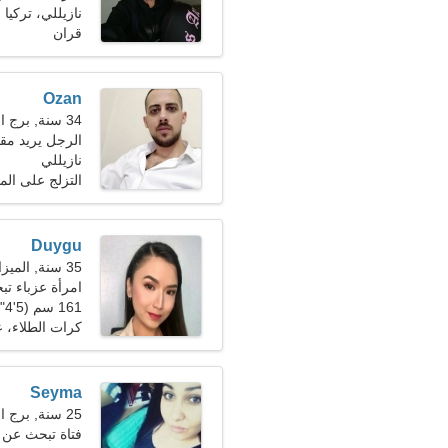
نازيللي، تركيا
قران
Ozan
34 سنة, برج الحمل
الرجل يريد مقابلة
نازيللي
التزلج على الما
Duygu
35 سنة, الميزان
امرأة عزباء تبحث
161 سم (5'4")، 62 كجم (136 رطلا)
كرات الطلاء، 
Seyma
25 سنة, برج الحوت
فتاة تبحث عن 