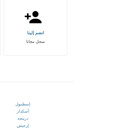
انضم إلينا
سجل مجانا
إسطنبول
أسكدار
درينجه
إرجيش