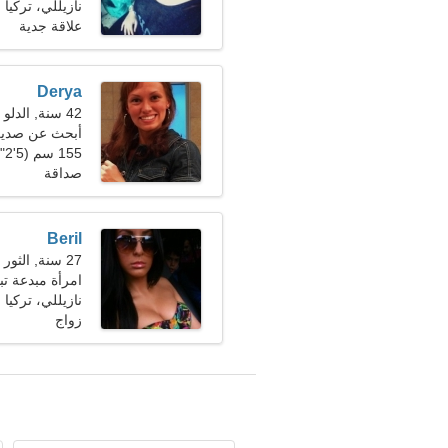
نازيللي، تركيا
علاقة جدية
Derya
42 سنة, الدلو
أبحث عن صديق
155 سم (5'2")، 60 كجم (132 رطلا)
صداقة
Beril
27 سنة, الثور
امرأة مبدعة ت
نازيللي، تركيا
زواج