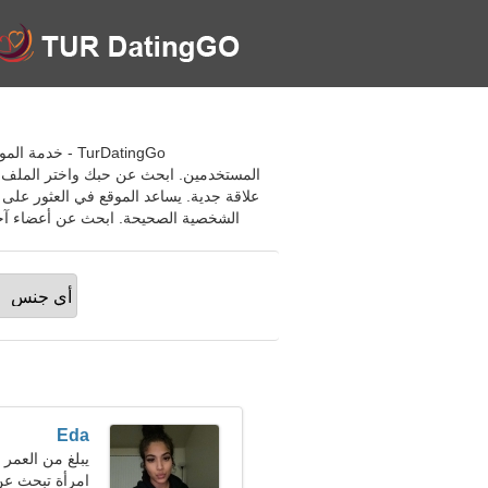
TurDatingGo -
المستخدمين. ابحث عن حبك واختر الملف ا
علاقة جدية. يساعد الموقع في العثور على
الشخصية الصحيحة. ابحث عن أعضاء آخري
Eda
يبلغ من العمر 23 عاما, برج العذراء
امرأة تبحث عن رج