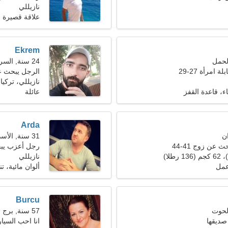
نازيللي
علاقة قصيرة ا
Ekrem
24 سنة, السرطان
 امرأة 27-29
الرجل يبحث 
نازيللي، تركيا
ء، قاعدة القفز
عائلة
Arda
31 سنة, الأسد
 عن زوج 41-44
رجل أعزب يبحث 
نازيللي
عمل
ألوان مائية، 
Burcu
57 سنة, برج العقرب
صديقها
انا احب السي