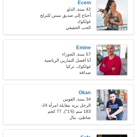
Ecem
42 سنة, الدلو
أحتاج إلى صديق ممتن للتزلج
غولكوك
الحب الحقيقي
Emine
57 سنة, الجوزاء
أنا أفضل التمارين الرياضية
غولكوك، تركيا
والكرة الطائرة
صداقة
Okan
34 سنة, القوس
الرجل يريد مقابلة امرأة 24-
30
183 سم (6'1")، 77 كجم
(169 رطلا)
شاطئ، مال