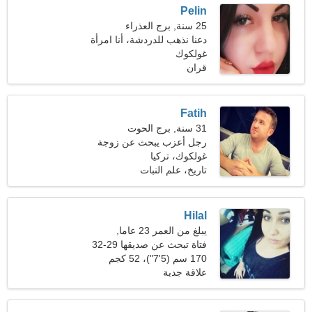
Pelin
25 سنة, برج العذراء
دعنا نذهب للدردشة، أنا امرأة
نحيفة
غولكوك
قران
Fatih
31 سنة, برج الحوت
رجل أعزب يبحث عن زوجة
غولكوك، تركيا
تاريخ، علم النبات
Hilal
يبلغ من العمر 23 عاما,
الميزان
فتاة تبحث عن صديقها 29-32
170 سم (5'7")، 52 كجم
(114 رطلا)
علاقة جدية