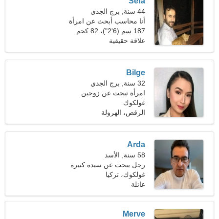
Sefa
44 سنة, برج الجدي
أنا محاسب أبحث عن امرأة
رائعة
187 سم (6'2")، 82 كجم
(180 رطلا)
علاقة حقيقية
Bilge
32 سنة, برج الجدي
امرأة تبحث عن زوجين
غولكوك
الرقص، الهرولة
Arda
58 سنة, الأسد
رجل يبحث عن سيدة كبيرة
غولكوك، تركيا
عائلة
Merve