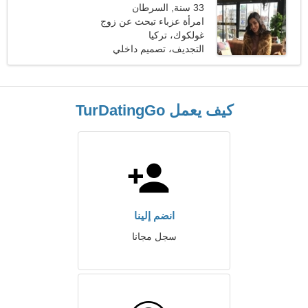
33 سنة, السرطان
امرأة عزباء تبحث عن زوج
34-42
غولكوك، تركيا
التجديف، تصميم داخلي
كيف يعمل TurDatingGo
انضم إلينا
سجل مجانا